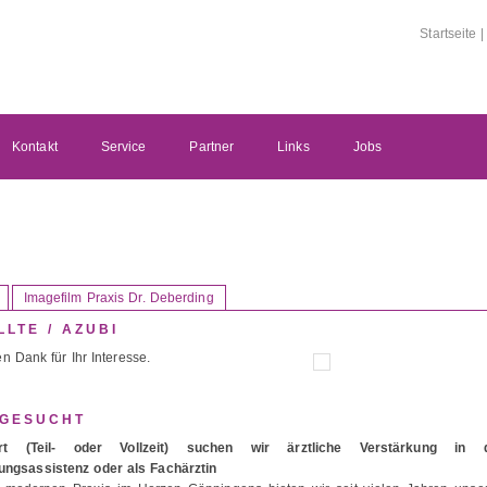
Startseite
Kontakt
Service
Partner
Links
Jobs
Imagefilm Praxis Dr. Deberding
LTE / AZUBI
n Dank für Ihr Interesse.
 GESUCHT
t (Teil- oder Vollzeit) suchen wir ärztliche Verstärkung in 
dungsassistenz oder als Fachärztin