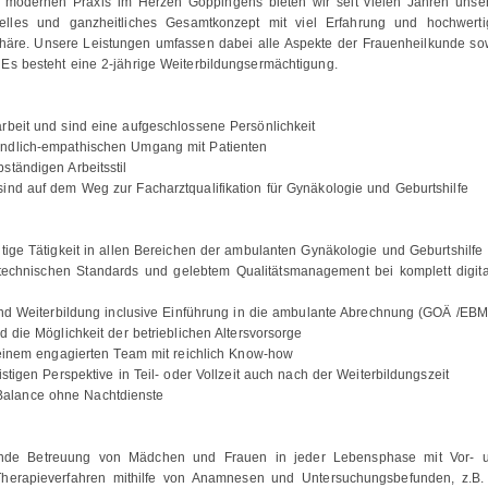
r modernen Praxis im Herzen Göppingens bieten wir seit vielen Jahren unse
uelles und ganzheitliches Gesamtkonzept mit viel Erfahrung und hochwerti
phäre. Unsere Leistungen umfassen dabei alle Aspekte der Frauenheilkunde so
 Es besteht eine 2-jährige Weiterbildungsermächtigung.
rbeit und sind eine aufgeschlossene Persönlichkeit
undlich-empathischen Umgang mit Patienten
ständigen Arbeitsstil
ind auf dem Weg zur Facharztqualifikation für Gynäkologie und Geburtshilfe
itige Tätigkeit in allen Bereichen der ambulanten Gynäkologie und Geburtshilfe
technischen Standards und gelebtem Qualitätsmanagement bei komplett digita
 und Weiterbildung inclusive Einführung in die ambulante Abrechnung (GOÄ /EBM
d die Möglichkeit der betrieblichen Altersvorsorge
n einem engagierten Team mit reichlich Know-how
istigen Perspektive in Teil- oder Vollzeit auch nach der Weiterbildungszeit
Balance ohne Nachtdienste
nde Betreuung von Mädchen und Frauen in jeder Lebensphase mit Vor- 
Therapieverfahren mithilfe von Anamnesen und Untersuchungsbefunden, z.B.