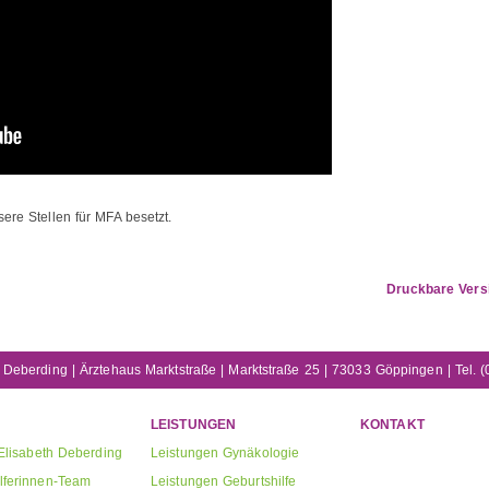
sere Stellen für MFA besetzt.
Druckbare Vers
 Deberding | Ärztehaus Marktstraße | Marktstraße 25 | 73033 Göppingen | Tel
LEISTUNGEN
KONTAKT
Elisabeth Deberding
Leistungen Gynäkologie
lferinnen-Team
Leistungen Geburtshilfe