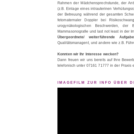
Rahmen der Mädchensprechstunde, der Antik
(z.B. Einlage eines intrauterinen Verhütungs
der Betreuung während der gesamten Schwang
fetomaternaler Doppler bei Risikoschwan
urogynäkologischen Beschwerden, der 
Mammasonografie und last not least in der I
Übergeordnete/ weiterführende Aufgabe
Qualitätsmanagent, und andere wie z.B. Führe
Konnten wir Ihr Interesse wecken?
Dann freuen wir uns bereits auf Ihre Bewer
telefonisch unter 07161 71777 in der Praxis e
IMAGEFILM ZUR INFO ÜBER D