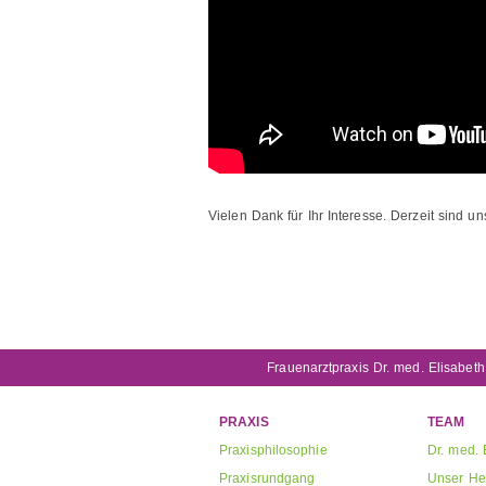
Vielen Dank für Ihr Interesse. Derzeit sind un
Frauenarztpraxis Dr. med. Elisabeth
PRAXIS
TEAM
Praxisphilosophie
Dr. med. 
Praxisrundgang
Unser He