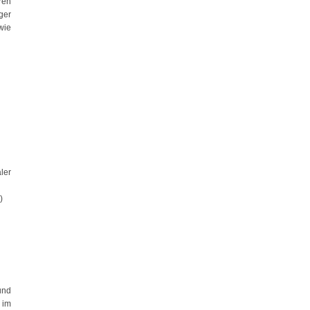
ren
ger
wie
ler
)
und
 im