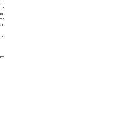
ren
 in
mit
von
.B.
ng,
tte