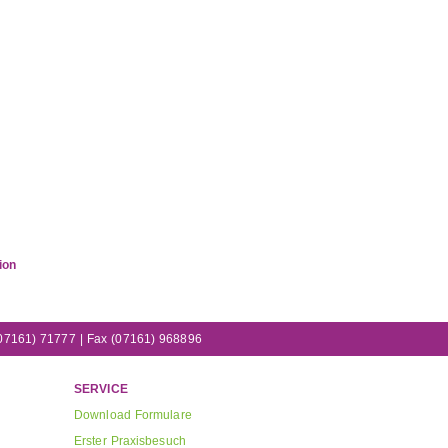
ion
. (07161) 71777 | Fax (07161) 968896
SERVICE
Download Formulare
Erster Praxisbesuch