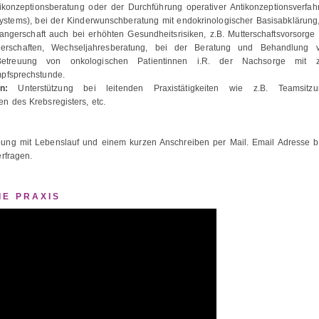
onzeptionsberatung oder der Durchführung operativer Antikonzeptionsverfah
systems), bei der Kinderwunschberatung mit endokrinologischer Basisabklärung,
erschaft auch bei erhöhten Gesundheitsrisiken, z.B. Mutterschaftsvorsorge 
gerschaften, Wechseljahresberatung, bei der Beratung und Behandlung 
Betreuung von onkologischen Patientinnen i.R. der Nachsorge mit z
mpfsprechstunde.
n:
Unterstützung bei leitenden Praxistätigkeiten wie z.B. Teamsitzu
n des Krebsregisters, etc.
bung mit Lebenslauf und einem kurzen Anschreiben per Mail. Email Adresse bi
rfragen.
IE PRAXIS